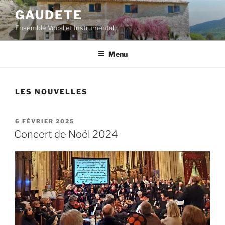
Aller
GAUDETE
au
Ensemble Vocal et Instrumental
contenu
principal
Menu
LES NOUVELLES
PUBLIÉ
6 FÉVRIER 2025
LE
Concert de Noël 2024